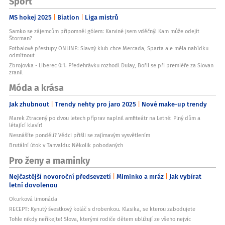
Sport
MS hokej 2025
Biatlon
Liga mistrů
Samko se zájemcům připomněl gólem: Karviné jsem vděčný! Kam může odejít
Štorman?
Fotbalové přestupy ONLINE: Slavný klub chce Mercada, Sparta ale měla nabídku
odmítnout
Zbrojovka - Liberec 0:1. Předehrávku rozhodl Dulay, Bořil se při premiéře za Slovan
zranil
Móda a krása
Jak zhubnout
Trendy nehty pro jaro 2025
Nové make-up trendy
Marek Ztracený po dvou letech příprav naplnil amfiteátr na Letné: Plný dům a
létající klavír!
Nesnášíte pondělí? Vědci přišli se zajímavým vysvětlením
Brutální útok v Tanvaldu: Několik pobodaných
Pro ženy a maminky
Nejčastější novoroční předsevzetí
Miminko a mráz
Jak vybírat
letní dovolenou
Okurková limonáda
RECEPT: Kynutý švestkový koláč s drobenkou. Klasika, se kterou zabodujete
Tohle nikdy neříkejte! Slova, kterými rodiče dětem ubližují ze všeho nejvíc