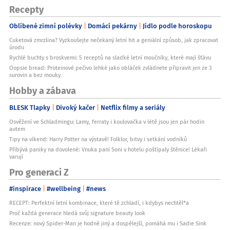
Recepty
Oblíbené zimní polévky
Domácí pekárny
Jídlo podle horoskopu
Cuketová zmrzlina? Vyzkoušejte nečekaný letní hit a geniální způsob, jak zpracovat
úrodu
Rychlé buchty s broskvemi: 5 receptů na sladké letní moučníky, které mají šťávu
Oopsie bread: Proteinové pečivo lehké jako obláček zvládnete připravit jen ze 3
surovin a bez mouky
Hobby a zábava
BLESK Tlapky
Divoký kačer
Netflix filmy a seriály
Osvěžení ve Schladmingu: Lamy, ferraty i koulovačka v létě jsou jen pár hodin
autem
Tipy na víkend: Harry Potter na výstavě! Folklor, bitvy i setkání vodníků
Přibývá paniky na dovolené: Vnuka paní Soni v hotelu poštípaly štěnice! Lékaři
varují
Pro generaci Z
#inspirace
#wellbeing
#news
RECEPT: Perfektní letní kombinace, které tě zchladí, i kdybys nechtěl*a
Proč každá generace hledá svůj signature beauty look
Recenze: nový Spider-Man je hodně jiný a dospělejší, pomáhá mu i Sadie Sink