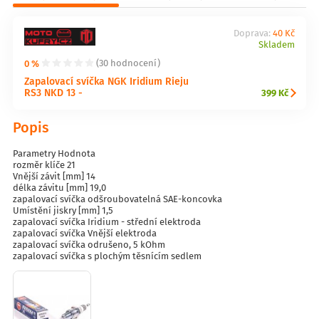
Doprava:
40 Kč
Skladem
0 %
(30 hodnocení)
Zapalovací svíčka NGK Iridium Rieju
RS3 NKD 13 -
399 Kč
Popis
Parametry Hodnota
rozměr klíče 21
Vnější závit [mm] 14
délka závitu [mm] 19,0
zapalovací svíčka odšroubovatelná SAE-koncovka
Umístění jiskry [mm] 1,5
zapalovací svíčka Iridium - střední elektroda
zapalovací svíčka Vnější elektroda
zapalovací svíčka odrušeno, 5 kOhm
zapalovací svíčka s plochým těsnícím sedlem