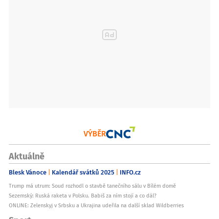
VÝBĚR
Aktuálně
Blesk Vánoce
Kalendář svátků 2025
INFO.cz
Trump má utrum: Soud rozhodl o stavbě tanečního sálu v Bílém domě
Sezemský: Ruská raketa v Polsku. Babiš za ním stojí a co dál?
ONLINE: Zelenskyj v Srbsku a Ukrajina udeřila na další sklad Wildberries