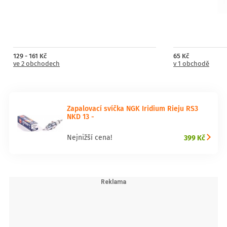
129 - 161 Kč
65 Kč
ve 2 obchodech
v 1 obchodě
Zapalovací svíčka NGK Iridium Rieju RS3
NKD 13 -
399 Kč
Nejnižší cena!