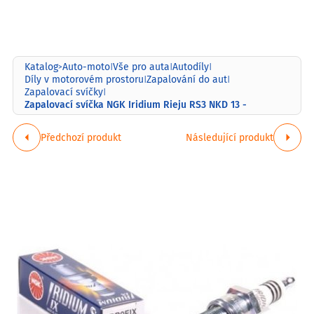
Katalog
Auto-moto
Vše pro auta
Autodíly
>
|
|
|
Díly v motorovém prostoru
Zapalování do aut
|
|
Zapalovací svíčky
|
Zapalovací svíčka NGK Iridium Rieju RS3 NKD 13 -
Předchozí produkt
Následující produkt