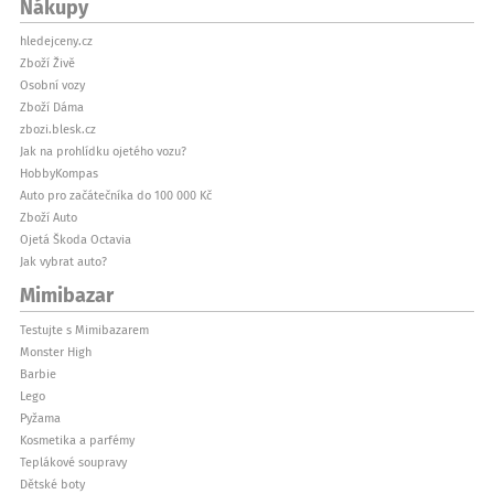
Nákupy
hledejceny.cz
Zboží Živě
Osobní vozy
Zboží Dáma
zbozi.blesk.cz
Jak na prohlídku ojetého vozu?
HobbyKompas
Auto pro začátečníka do 100 000 Kč
Zboží Auto
Ojetá Škoda Octavia
Jak vybrat auto?
Mimibazar
Testujte s Mimibazarem
Monster High
Barbie
Lego
Pyžama
Kosmetika a parfémy
Teplákové soupravy
Dětské boty