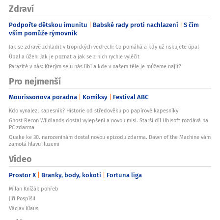
Zdraví
Podpořte dětskou imunitu
Babské rady proti nachlazení
S čím
vším pomůže rýmovník
Jak se zdravě zchladit v tropických vedrech: Co pomáhá a kdy už riskujete úpal
Úpal a úžeh: Jak je poznat a jak se z nich rychle vyléčit
Parazité v nás: Kterým se u nás líbí a kde v našem těle je můžeme najít?
Pro nejmenší
Mourissonova poradna
Komiksy
Festival ABC
Kdo vynalezl kapesník? Historie od středověku po papírové kapesníky
Ghost Recon Wildlands dostal vylepšení a novou misi. Starší díl Ubisoft rozdává na
PC zdarma
Quake ke 30. narozeninám dostal novou epizodu zdarma. Dawn of the Machine vám
zamotá hlavu iluzemi
Video
Prostor X
Branky, body, kokoti
Fortuna liga
Milan Knížák pohřeb
Jiří Pospíšil
Václav Klaus