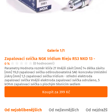
Galerie 1/1
Zapalovací svíčka NGK Iridium Rieju RS3 NKD 13 -
0 %
(0 hodnocení)
Parametry Hodnota rozměr klíče 21 Vnější závit [mm] 14 délka závitu
[mm] 19,0 zapalovací svíčka odšroubovatelná SAE-koncovka Umístění
jiskry [mm] 1,5 zapalovací svíčka Iridium - střední elektroda
zapalovací svíčka Vnější elektroda zapalovací svíčka odrušeno, 5
kOhm zapalovací svíčka s plochým těsnícím sedlem
Koupit za 399 Kč
Od nejoblíbenějších
Od nejlevnějších
Od nejdražšíc