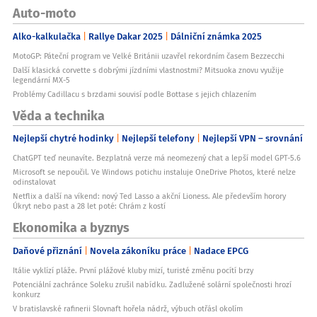
Auto-moto
Alko-kalkulačka
Rallye Dakar 2025
Dálniční známka 2025
MotoGP: Páteční program ve Velké Británii uzavřel rekordním časem Bezzecchi
Další klasická corvette s dobrými jízdními vlastnostmi? Mitsuoka znovu využije
legendární MX-5
Problémy Cadillacu s brzdami souvisí podle Bottase s jejich chlazením
Věda a technika
Nejlepší chytré hodinky
Nejlepší telefony
Nejlepší VPN – srovnání
ChatGPT teď neunavíte. Bezplatná verze má neomezený chat a lepší model GPT-5.6
Microsoft se nepoučil. Ve Windows potichu instaluje OneDrive Photos, které nelze
odinstalovat
Netflix a další na víkend: nový Ted Lasso a akční Lioness. Ale především horory
Úkryt nebo past a 28 let poté: Chrám z kostí
Ekonomika a byznys
Daňové přiznání
Novela zákoníku práce
Nadace EPCG
Itálie vyklízí pláže. První plážové kluby mizí, turisté změnu pocítí brzy
Potenciální zachránce Soleku zrušil nabídku. Zadlužené solární společnosti hrozí
konkurz
V bratislavské rafinerii Slovnaft hořela nádrž, výbuch otřásl okolím