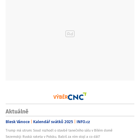
VÝBĚR
Aktuálně
Blesk Vánoce
Kalendář svátků 2025
INFO.cz
Trump má utrum: Soud rozhodl o stavbě tanečního sálu v Bílém domě
Sezemský: Ruská raketa v Polsku. Babiš za ním stojí a co dál?