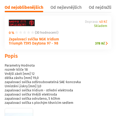
Od nejoblíbenějších
Od nejlevnějších
Od nejdražšíc
Doprava:
40 Kč
Skladem
0 %
(30 hodnocení)
Zapalovací svíčka NGK Iridium
Triumph T595 Daytona 97 - 98
378 Kč
Popis
Parametry Hodnota
rozměr klíče 18
Vnější závit [mm] 12
délka závitu [mm] 19,0
zapalovací svíčka odšroubovatelná SAE-koncovka
Umístění jiskry [mm] 3,0
zapalovací svíčka Iridium - střední elektroda
zapalovací svíčka Vnější elektroda
zapalovací svíčka odrušeno, 5 kOhm
zapalovací svíčka s plochým těsnícím sedlem