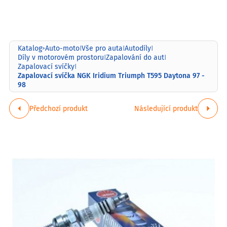
Katalog
Auto-moto
Vše pro auta
Autodíly
>
|
|
|
Díly v motorovém prostoru
Zapalování do aut
|
|
Zapalovací svíčky
|
Zapalovací svíčka NGK Iridium Triumph T595 Daytona 97 -
98
Předchozí produkt
Následující produkt