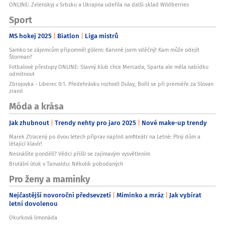
ONLINE: Zelenskyj v Srbsku a Ukrajina udeřila na další sklad Wildberries
Sport
MS hokej 2025
Biatlon
Liga mistrů
Samko se zájemcům připomněl gólem: Karviné jsem vděčný! Kam může odejít
Štorman?
Fotbalové přestupy ONLINE: Slavný klub chce Mercada, Sparta ale měla nabídku
odmítnout
Zbrojovka - Liberec 0:1. Předehrávku rozhodl Dulay, Bořil se při premiéře za Slovan
zranil
Móda a krása
Jak zhubnout
Trendy nehty pro jaro 2025
Nové make-up trendy
Marek Ztracený po dvou letech příprav naplnil amfiteátr na Letné: Plný dům a
létající klavír!
Nesnášíte pondělí? Vědci přišli se zajímavým vysvětlením
Brutální útok v Tanvaldu: Několik pobodaných
Pro ženy a maminky
Nejčastější novoroční předsevzetí
Miminko a mráz
Jak vybírat
letní dovolenou
Okurková limonáda