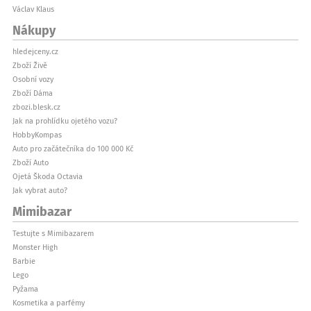
Václav Klaus
Nákupy
hledejceny.cz
Zboží Živě
Osobní vozy
Zboží Dáma
zbozi.blesk.cz
Jak na prohlídku ojetého vozu?
HobbyKompas
Auto pro začátečníka do 100 000 Kč
Zboží Auto
Ojetá Škoda Octavia
Jak vybrat auto?
Mimibazar
Testujte s Mimibazarem
Monster High
Barbie
Lego
Pyžama
Kosmetika a parfémy