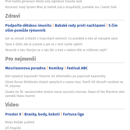
Proč každá generace hledá svůj signature beauty look
Recenze: nový Spider-Man je hodně jiný a dospělejší, pomáhá mu i Sadie Sink
Zdraví
Podpořte dětskou imunitu
Babské rady proti nachlazení
S čím
vším pomůže rýmovník
Jak se zdravě zchladit v tropických vedrech: Co pomáhá a kdy už riskujete úpal
Úpal a úžeh: Jak je poznat a jak se z nich rychle vyléčit
Parazité v nás: Kterým se u nás líbí a kde v našem těle je můžeme najít?
Pro nejmenší
Mourissonova poradna
Komiksy
Festival ABC
Kdo vynalezl kapesník? Historie od středověku po papírové kapesníky
Ghost Recon Wildlands dostal vylepšení a novou misi. Starší díl Ubisoft rozdává na
PC zdarma
Quake ke 30. narozeninám dostal novou epizodu zdarma. Dawn of the Machine vám
zamotá hlavu iluzemi
Video
Prostor X
Branky, body, kokoti
Fortuna liga
Milan Knížák pohřeb
Jiří Pospíšil