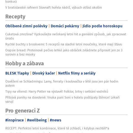
konkurz
V bratislavské rafinerii Slovnaft hořela nádrž, výbuch otřásl okolím
Recepty
Oblíbené zimní polévky
Domácí pekárny
Jídlo podle horoskopu
Cuketová zmrzlina? Vyzkoušejte nečekaný letní hit a geniální způsob, jak zpracovat
úrodu
Rychlé buchty s broskvemi: 5 receptů na sladké letní moučníky, které mají šťávu
Oopsie bread: Proteinové pečivo lehké jako obláček zvládnete připravit jen ze 3
surovin a bez mouky
Hobby a zábava
BLESK Tlapky
Divoký kačer
Netflix filmy a seriály
Osvěžení ve Schladmingu: Lamy, ferraty i koulovačka v létě jsou jen pár hodin
autem
Tipy na víkend: Harry Potter na výstavě! Folklor, bitvy i setkání vodníků
Přibývá paniky na dovolené: Vnuka paní Soni v hotelu poštípaly štěnice! Lékaři
varují
Pro generaci Z
#inspirace
#wellbeing
#news
RECEPT: Perfektní letní kombinace, které tě zchladí, i kdybys nechtěl*a