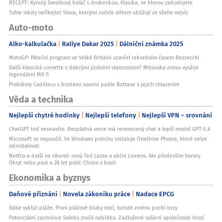
RECEPT: Kynutý švestkový koláč s drobenkou. Klasika, se kterou zabodujete
Tohle nikdy neříkejte! Slova, kterými rodiče dětem ubližují ze všeho nejvíc
Auto-moto
Alko-kalkulačka
Rallye Dakar 2025
Dálniční známka 2025
MotoGP: Páteční program ve Velké Británii uzavřel rekordním časem Bezzecchi
Další klasická corvette s dobrými jízdními vlastnostmi? Mitsuoka znovu využije
legendární MX-5
Problémy Cadillacu s brzdami souvisí podle Bottase s jejich chlazením
Věda a technika
Nejlepší chytré hodinky
Nejlepší telefony
Nejlepší VPN – srovnání
ChatGPT teď neunavíte. Bezplatná verze má neomezený chat a lepší model GPT-5.6
Microsoft se nepoučil. Ve Windows potichu instaluje OneDrive Photos, které nelze
odinstalovat
Netflix a další na víkend: nový Ted Lasso a akční Lioness. Ale především horory
Úkryt nebo past a 28 let poté: Chrám z kostí
Ekonomika a byznys
Daňové přiznání
Novela zákoníku práce
Nadace EPCG
Itálie vyklízí pláže. První plážové kluby mizí, turisté změnu pocítí brzy
Potenciální zachránce Soleku zrušil nabídku. Zadlužené solární společnosti hrozí