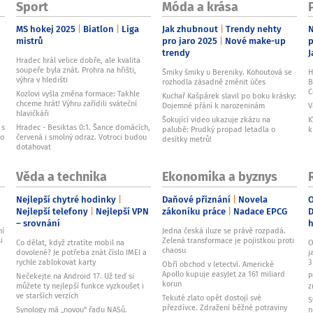
Sport
Móda a krása
MS hokej 2025
Biatlon
Liga
Jak zhubnout
Trendy nehty
N
mistrů
pro jaro 2025
Nové make-up
p
trendy
J
Hradec hrál velice dobře, ale kvalita
soupeře byla znát. Prohra na hřišti,
Šmiky šmiky u Bereniky. Kohoutová se
H
výhra v hledišti
rozhodla zásadně změnit účes
B
C
Kozlovi vyšla změna formace: Takhle
Kuchař Kašpárek slavil po boku krásky:
chceme hrát! Výhru zařídili sváteční
Dojemné přání k narozeninám
V
hlavičkáři
Šokující video ukazuje zkázu na
K
 s
Hradec - Besiktas 0:1. Šance domácích,
palubě: Prudký propad letadla o
k
ho
červená i smolný odraz. Votroci budou
desítky metrů!
dotahovat
Věda a technika
Ekonomika a byznys
Nejlepší chytré hodinky
Daňové přiznání
Novela
O
Nejlepší telefony
Nejlepší VPN
zákoníku práce
Nadace EPCG
D
– srovnání
ní
Jedna česká iluze se právě rozpadá.
i
Zelená transformace je pojistkou proti
Co dělat, když ztratíte mobil na
O
chaosu
dovolené? Je potřeba znát číslo IMEI a
j
rychle zablokovat karty
3
Obří obchod v letectví. Americké
Apollo kupuje easyJet za 161 miliard
Nečekejte na Android 17. Už teď si
P
korun
můžete ty nejlepší funkce vyzkoušet i
z
ve starších verzích
Tekuté zlato opět dostojí své
S
přezdívce. Zdražení běžné potraviny
Synology má „novou“ řadu NASů.
n