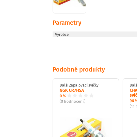
Parametry
Výrobce
Podobné produkty
Zapalovací svíčky
Další Zapalovací svíčky
Dalš
lovací svíčka DENSO
NGK CR7HSA
CHA
PR-L11
sví
0 %
96 
(0 hodnocení)
dnocení)
(11