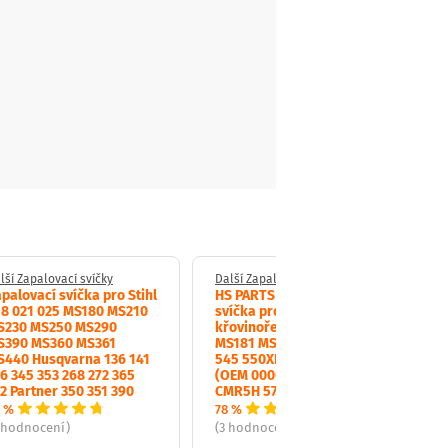
lší Zapalovací svíčky
Další Zapalovací svíčky
palovací svíčka pro Stihl
HS PARTS zapalovací
18 021 025 MS180 MS210
svíčka pro motorové pily a
S230 MS250 MS290
křovinořezy Stihl MS171
S390 MS360 MS361
MS181 MS211 Husqvarna
S440 Husqvarna 136 141
545 550XP 555 556 560XP
6 345 353 268 272 365
(OEM 00004007009 NGK
2 Partner 350 351 390
CMR5H 574519601)
 %
78 %
 hodnocení)
(3 hodnocení)