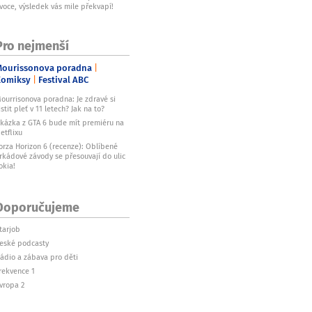
voce, výsledek vás mile překvapí!
Pro nejmenší
ourissonova poradna
Komiksy
Festival ABC
ourrisonova poradna: Je zdravé si
istit pleť v 11 letech? Jak na to?
kázka z GTA 6 bude mít premiéru na
etflixu
orza Horizon 6 (recenze): Oblíbené
rkádové závody se přesouvají do ulic
okia!
Doporučujeme
tarjob
eské podcasty
ádio a zábava pro děti
rekvence 1
vropa 2