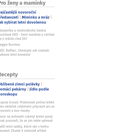
Pro ženy a maminky
ejčastější novoroční
ředsevzetí
Miminko a mráz
ak vybírat letní dovolenou
lasatelka a moderátorka Saskia
urešová (80) - Smrt manžela ji zdrtila!
o jí vrátilo chuť žít?
eggie Burritos
VÍZ: Rafťáci. Otestujte své znalosti
ultovní letní komedie
Recepty
blíbené zimní polévky
omácí pekárny
Jídlo podle
horoskopu
opsie bread: Proteinové pečivo lehké
ako obláček zvládnete připravit jen ze
 surovin a bez mouky
ozor na jedovaté cukety! Jeden jasný
nak prozradí, že se jim máte vyhnout
věží letní saláty, které vás v horku
eunaví: Zkuste k zelenině přidat