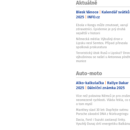
Aktuálně
Blesk Vánoce
Kalendář svátků
2025
INFO.cz
Ebola v Kongu může zmutovat, varují
zdravotníci. Epidemie je prý druhá
největší v historii
Německá média: Výbušný dron v
Lipsku nesl Semtex. Případ převzala
spolková prokuratura
Teroristický útok Rusů v Lipsku!? Dron
výbušninou se našel u Antonova plné
munice
Auto-moto
Alko-kalkulačka
Rallye Dakar
2025
Dálniční známka 2025
Více než polovina Němců je pro zruše
neomezené rychlosti. Vláda řekla, co s
o tom myslí
Manthey slaví 30 let: Dopřejte svému
Porsche závodní DNA z Nürburgringu
Dacia, Ford i Suzuki zastavují linky.
Vyschlý Dunaj drtí energetiku Balkánu