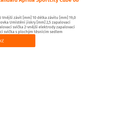
Vnější závit [mm] 10 délka závitu [mm] 19,0
ovka Umístění jiskry [mm] 2,5 zapalovací
alovací svíčka 2-vnější elektrody zapalovací
cí svíčka s plochým těsnícím sedlem
Kč