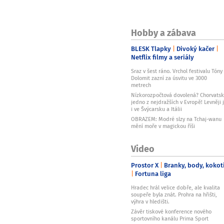
Hobby a zábava
BLESK Tlapky
Divoký kačer
Netflix filmy a seriály
Sraz v šest ráno. Vrchol festivalu Tóny
Dolomit zazní za úsvitu ve 3000
metrech
Nízkorozpočtová dovolená? Chorvats
jedno z nejdražších v Evropě! Levněji 
i ve Švýcarsku a Itálii
OBRAZEM: Modré slzy na Tchaj-wanu
mění moře v magickou říši
Video
Prostor X
Branky, body, kokot
Fortuna liga
Hradec hrál velice dobře, ale kvalita
soupeře byla znát. Prohra na hřišti,
výhra v hledišti.
Závěr tiskové konference nového
sportovního kanálu Prima Sport