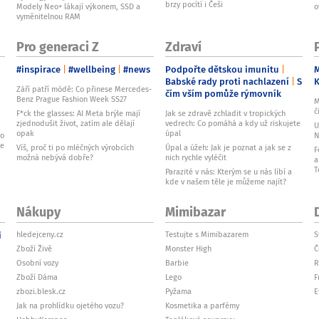
brzy pocítí i Češi
Modely Neo+ lákají výkonem, SSD a
o
vyměnitelnou RAM
Pro generaci Z
Zdraví
#inspirace
#wellbeing
#news
Podpořte dětskou imunitu
M
Babské rady proti nachlazení
S
Září patří módě: Co přinese Mercedes-
čím vším pomůže rýmovník
Benz Prague Fashion Week SS27
M
č
F*ck the glasses: AI Meta brýle mají
Jak se zdravě zchladit v tropických
zjednodušit život, zatím ale dělají
vedrech: Co pomáhá a kdy už riskujete
U
opak
úpal
ko
N
je
Víš, proč ti po mléčných výrobcích
Úpal a úžeh: Jak je poznat a jak se z
F
možná nebývá dobře?
nich rychle vyléčit
a
T
Parazité v nás: Kterým se u nás líbí a
kde v našem těle je můžeme najít?
Nákupy
Mimibazar
i
hledejceny.cz
Testujte s Mimibazarem
S
Zboží Živě
Monster High
Č
Osobní vozy
Barbie
R
Zboží Dáma
Lego
F
zbozi.blesk.cz
Pyžama
E
Jak na prohlídku ojetého vozu?
Kosmetika a parfémy