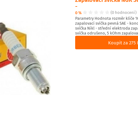
-
0 %
(0 hodnocení)
Parametry Hodnota rozměr klíče 16 
zapalovací svíčka pevná SAE - konc
svíčka Nikl - střední elektroda zap
svíčka odrušeno, 5 kOhm zapalova
Koupit za 275 