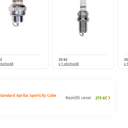
Kč
35 Kč
35
 obchodě
v 1 obchodě
v 
tandard Aprilia Sportcity Cube
275 Kč
Nejnižší cena!