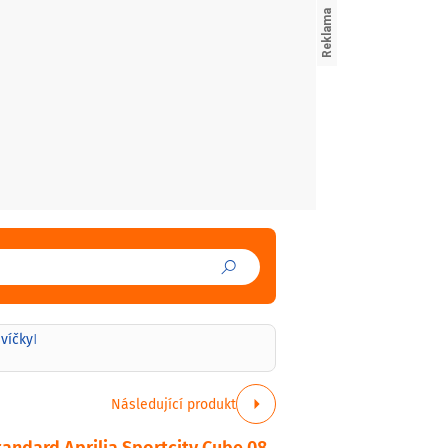
svíčky
|
Následující produkt
andard Aprilia Sportcity Cube 08