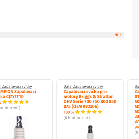
NGK
í Zapalovací svíčky
Další Zapalovací svíčky
Da
MPION Zapalovací
Zapalovací svíčka pro
Za
čka CJ7Y/T10
motory Briggs & Stratton
0
OHV Serie 700 750 800 850
M
%
875 (OEM 992306)
M
 hodnocení)
M
100 %
23
(6 hodnocení)
37
96
(5