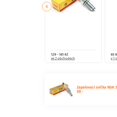
Previous
321 Kč
129 - 161 Kč
65 
obchodech
ve 2 obchodech
v 1
Zapalovací svíčka NGK S
08 -