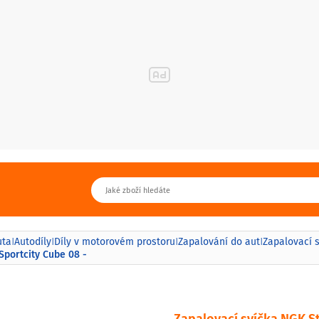
uta
Autodíly
Díly v motorovém prostoru
Zapalování do aut
Zapalovací 
|
|
|
|
Sportcity Cube 08 -
Zapalovací svíčka NGK St