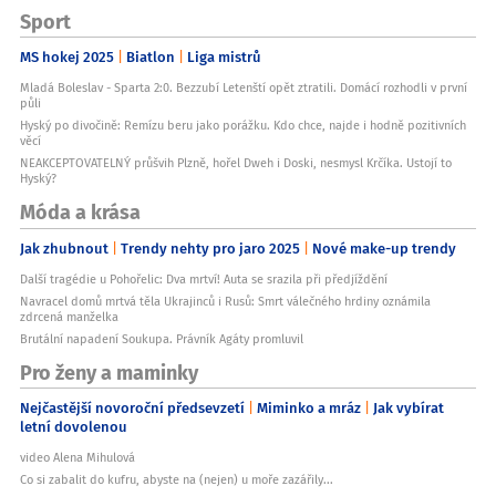
Sport
MS hokej 2025
Biatlon
Liga mistrů
Mladá Boleslav - Sparta 2:0. Bezzubí Letenští opět ztratili. Domácí rozhodli v první
půli
Hyský po divočině: Remízu beru jako porážku. Kdo chce, najde i hodně pozitivních
věcí
NEAKCEPTOVATELNÝ průšvih Plzně, hořel Dweh i Doski, nesmysl Krčíka. Ustojí to
Hyský?
Móda a krása
Jak zhubnout
Trendy nehty pro jaro 2025
Nové make-up trendy
Další tragédie u Pohořelic: Dva mrtví! Auta se srazila při předjíždění
Navracel domů mrtvá těla Ukrajinců i Rusů: Smrt válečného hrdiny oznámila
zdrcená manželka
Brutální napadení Soukupa. Právník Agáty promluvil
Pro ženy a maminky
Nejčastější novoroční předsevzetí
Miminko a mráz
Jak vybírat
letní dovolenou
video Alena Mihulová
Co si zabalit do kufru, abyste na (nejen) u moře zazářily...