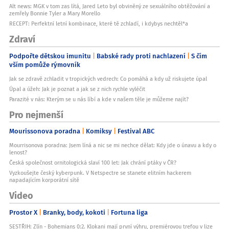
Alt news: MGK v tom zas lítá, Jared Leto byl obviněný ze sexuálního obtěžování a
zemřely Bonnie Tyler a Mary Morello
RECEPT: Perfektní letní kombinace, které tě zchladí, i kdybys nechtěl*a
Zdraví
Podpořte dětskou imunitu
Babské rady proti nachlazení
S čím
vším pomůže rýmovník
Jak se zdravě zchladit v tropických vedrech: Co pomáhá a kdy už riskujete úpal
Úpal a úžeh: Jak je poznat a jak se z nich rychle vyléčit
Parazité v nás: Kterým se u nás líbí a kde v našem těle je můžeme najít?
Pro nejmenší
Mourissonova poradna
Komiksy
Festival ABC
Mourrisonova poradna: Jsem líná a nic se mi nechce dělat: Kdy jde o únavu a kdy o
lenost?
Česká společnost ornitologická slaví 100 let: Jak chrání ptáky v ČR?
Vyzkoušejte český kyberpunk. V Netspectre se stanete elitním hackerem
napadajícím korporátní sítě
Video
Prostor X
Branky, body, kokoti
Fortuna liga
SESTŘIH: Zlín - Bohemians 0:2. Klokani mají první výhru, premiérovou trefou v lize