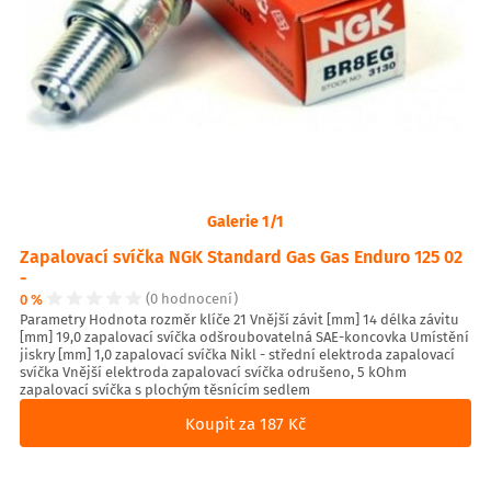
Galerie 1/1
Zapalovací svíčka NGK Standard Gas Gas Enduro 125 02
-
0 %
(0 hodnocení)
Parametry Hodnota rozměr klíče 21 Vnější závit [mm] 14 délka závitu
[mm] 19,0 zapalovací svíčka odšroubovatelná SAE-koncovka Umístění
jiskry [mm] 1,0 zapalovací svíčka Nikl - střední elektroda zapalovací
svíčka Vnější elektroda zapalovací svíčka odrušeno, 5 kOhm
zapalovací svíčka s plochým těsnícím sedlem
Koupit za 187 Kč