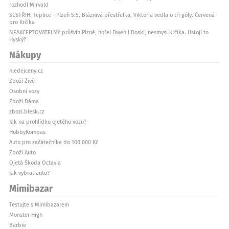
rozhodl Mirvald
SESTŘIH: Teplice - Plzeň 5:5. Bláznivá přestřelka, Viktoria vedla o tři góly. Červená
pro Krčíka
NEAKCEPTOVATELNÝ průšvih Plzně, hořel Dweh i Doski, nesmysl Krčíka. Ustojí to
Hyský?
Nákupy
hledejceny.cz
Zboží Živě
Osobní vozy
Zboží Dáma
zbozi.blesk.cz
Jak na prohlídku ojetého vozu?
HobbyKompas
Auto pro začátečníka do 100 000 Kč
Zboží Auto
Ojetá Škoda Octavia
Jak vybrat auto?
Mimibazar
Testujte s Mimibazarem
Monster High
Barbie