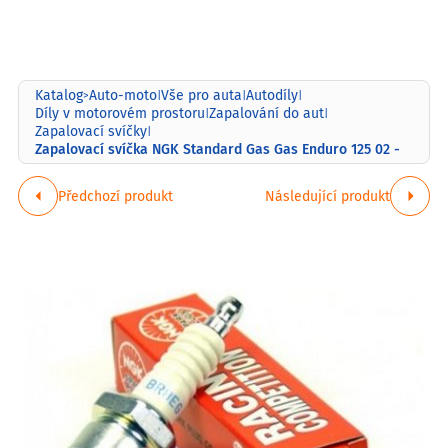
Katalog
Auto-moto
Vše pro auta
Autodíly
>
|
|
|
Díly v motorovém prostoru
Zapalování do aut
|
|
Zapalovací svíčky
|
Zapalovací svíčka NGK Standard Gas Gas Enduro 125 02 -
Předchozí produkt
Následující produkt