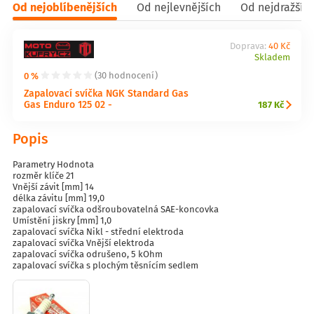
Od nejoblíbenějších
Od nejlevnějších
Od nejdražšíc
Doprava:
40 Kč
Skladem
0 %
(30 hodnocení)
Zapalovací svíčka NGK Standard Gas
Gas Enduro 125 02 -
187 Kč
Popis
Parametry Hodnota
rozměr klíče 21
Vnější závit [mm] 14
délka závitu [mm] 19,0
zapalovací svíčka odšroubovatelná SAE-koncovka
Umístění jiskry [mm] 1,0
zapalovací svíčka Nikl - střední elektroda
zapalovací svíčka Vnější elektroda
zapalovací svíčka odrušeno, 5 kOhm
zapalovací svíčka s plochým těsnícím sedlem