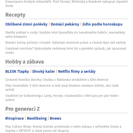
Emancipace českých miliardářů. Proč Strnad, Křetínský a Komárek nakupují západní
ikony
Recepty
Oblíbené zimní polévky
Domácí pekárny
Jídlo podle horoskopu
Sladký poklad u cesty: Využijte letní špendlíky do tvarohového koláče, marmelády
nebo kompotu
Domácí kečup pečený v troubě: Vyžaduje minimum práce a chutná lépe než vařený
Cuketová zmrzlina? Vyzkoušejte nečekaný letní hit a geniální způsob, jak zpracovat
úrodu
Hobby a zábava
BLESK Tlapky
Divoký kačer
Netflix filmy a seriály
Cestovní horečka šlechty: Chuďas z Klatovska otrokářem v Jižní Americe
Filip Vondrášek: V Jižní Americe si lidé plují životem mnohem lehčeji, věci tolik
neřeší
Osvěžení ve Schladmingu: Lamy, ferraty i koulovačka v létě jsou jen pár hodin
autem
Pro generaci Z
#inspirace
#wellbeing
#news
Pop Culture Wrap: Ariana Grande promluvila o svém ústupu z veřejného života a
Sophia z KATSEYE si dává pauzu od skupiny