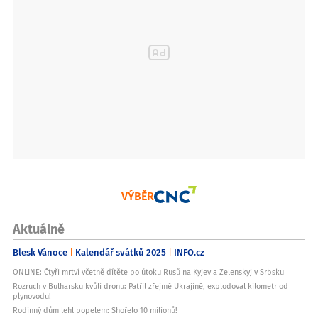
VÝBĚR
Aktuálně
Blesk Vánoce
Kalendář svátků 2025
INFO.cz
ONLINE: Čtyři mrtví včetně dítěte po útoku Rusů na Kyjev a Zelenskyj v Srbsku
Rozruch v Bulharsku kvůli dronu: Patřil zřejmě Ukrajině, explodoval kilometr od
plynovodu!
Rodinný dům lehl popelem: Shořelo 10 milionů!