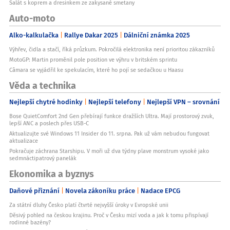
Salát s koprem a dresinkem ze zakysané smetany
Auto-moto
Alko-kalkulačka
Rallye Dakar 2025
Dálniční známka 2025
Výhřev, čidla a stačí, říká průzkum. Pokročilá elektronika není prioritou zákazníků
MotoGP: Martin proměnil pole position ve výhru v britském sprintu
Câmara se vyjádřil ke spekulacím, které ho pojí se sedačkou u Haasu
Věda a technika
Nejlepší chytré hodinky
Nejlepší telefony
Nejlepší VPN – srovnání
Bose QuietComfort 2nd Gen přebírají funkce dražších Ultra. Mají prostorový zvuk,
lepší ANC a poslech přes USB-C
Aktualizujte své Windows 11 Insider do 11. srpna. Pak už vám nebudou fungovat
aktualizace
Pokračuje záchrana Starshipu. V moři už dva týdny plave monstrum vysoké jako
sedmnáctipatrový panelák
Ekonomika a byznys
Daňové přiznání
Novela zákoníku práce
Nadace EPCG
Za státní dluhy Česko platí čtvrté nejvyšší úroky v Evropské unii
Děsivý pohled na českou krajinu. Proč v Česku mizí voda a jak k tomu přispívají
rodinné bazény?