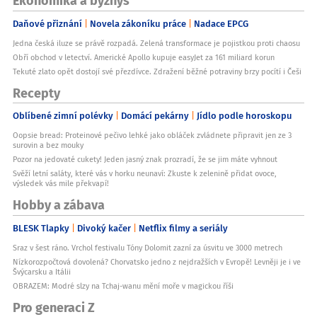
Daňové přiznání
Novela zákoníku práce
Nadace EPCG
Jedna česká iluze se právě rozpadá. Zelená transformace je pojistkou proti chaosu
Obří obchod v letectví. Americké Apollo kupuje easyJet za 161 miliard korun
Tekuté zlato opět dostojí své přezdívce. Zdražení běžné potraviny brzy pocítí i Češi
Recepty
Oblíbené zimní polévky
Domácí pekárny
Jídlo podle horoskopu
Oopsie bread: Proteinové pečivo lehké jako obláček zvládnete připravit jen ze 3
surovin a bez mouky
Pozor na jedovaté cukety! Jeden jasný znak prozradí, že se jim máte vyhnout
Svěží letní saláty, které vás v horku neunaví: Zkuste k zelenině přidat ovoce,
výsledek vás mile překvapí!
Hobby a zábava
BLESK Tlapky
Divoký kačer
Netflix filmy a seriály
Sraz v šest ráno. Vrchol festivalu Tóny Dolomit zazní za úsvitu ve 3000 metrech
Nízkorozpočtová dovolená? Chorvatsko jedno z nejdražších v Evropě! Levněji je i ve
Švýcarsku a Itálii
OBRAZEM: Modré slzy na Tchaj-wanu mění moře v magickou říši
Pro generaci Z