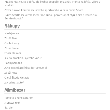
Hradec hrál velice dobře, ale kvalita soupeře byla znát. Prohra na hřišti, výhra v
hledišti.
Závěr tiskové konference nového sportovního kanálu Prima Sport
Tvůrci StarDance o změnách: Proč budou porotci opět čtyři a čím přesvědčila
Burkiewiczová?
Nákupy
hledejceny.cz
Zboží Živě
Osobní vozy
Zboží Dáma
zbozi.blesk.cz
Jak na prohlídku ojetého vozu?
HobbyKompas
Auto pro začátečníka do 100 000 Kč
Zboží Auto
Ojetá Škoda Octavia
Jak vybrat auto?
Mimibazar
Testujte s Mimibazarem
Monster High
Barbie