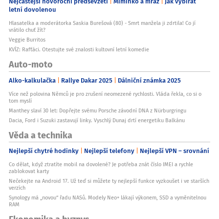
Nejčastější novoroční předsevzetí
Miminko a mráz
Jak vybírat
letní dovolenou
Hlasatelka a moderátorka Saskia Burešová (80) - Smrt manžela ji zdrtila! Co jí
vrátilo chuť žít?
Veggie Burritos
KVÍZ: Rafťáci. Otestujte své znalosti kultovní letní komedie
Auto-moto
Alko-kalkulačka
Rallye Dakar 2025
Dálniční známka 2025
Více než polovina Němců je pro zrušení neomezené rychlosti. Vláda řekla, co si o
tom myslí
Manthey slaví 30 let: Dopřejte svému Porsche závodní DNA z Nürburgringu
Dacia, Ford i Suzuki zastavují linky. Vyschlý Dunaj drtí energetiku Balkánu
Věda a technika
Nejlepší chytré hodinky
Nejlepší telefony
Nejlepší VPN – srovnání
Co dělat, když ztratíte mobil na dovolené? Je potřeba znát číslo IMEI a rychle
zablokovat karty
Nečekejte na Android 17. Už teď si můžete ty nejlepší funkce vyzkoušet i ve starších
verzích
Synology má „novou“ řadu NASů. Modely Neo+ lákají výkonem, SSD a vyměnitelnou
RAM
Ekonomika a byznys