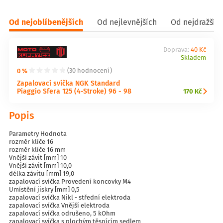
Od nejoblíbenějších
Od nejlevnějších
Od nejdražšíc
Doprava:
40 Kč
Skladem
0 %
(30 hodnocení)
Zapalovací svíčka NGK Standard
Piaggio Sfera 125 (4-Stroke) 96 - 98
170 Kč
Popis
Parametry Hodnota
rozměr klíče 16
rozměr klíče 16 mm
Vnější závit [mm] 10
Vnější závit [mm] 10,0
délka závitu [mm] 19,0
zapalovací svíčka Provedení koncovky M4
Umístění jiskry [mm] 0,5
zapalovací svíčka Nikl - střední elektroda
zapalovací svíčka Vnější elektroda
zapalovací svíčka odrušeno, 5 kOhm
zapalovací svíčka s plochým těsnícím sedlem