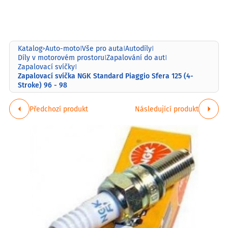
Katalog
Auto-moto
Vše pro auta
Autodíly
>
|
|
|
Díly v motorovém prostoru
Zapalování do aut
|
|
Zapalovací svíčky
|
Zapalovací svíčka NGK Standard Piaggio Sfera 125 (4-
Stroke) 96 - 98
Předchozí produkt
Následující produkt