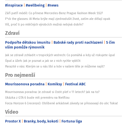
#inspirace
#wellbeing
#news
Září patří módě: Co přinese Mercedes-Benz Prague Fashion Week SS27
F*ck the glasses: AI Meta brýle mají zjednodušit život, zatím ale dělají opak
Víš, proč ti po mléčných výrobcích možná nebývá dobře?
Zdraví
Podpořte dětskou imunitu
Babské rady proti nachlazení
S čím
vším pomůže rýmovník
Jak se zdravě zchladit v tropických vedrech: Co pomáhá a kdy už riskujete úpal
Úpal a úžeh: Jak je poznat a jak se z nich rychle vyléčit
Parazité v nás: Kterým se u nás líbí a kde v našem těle je můžeme najít?
Pro nejmenší
Mourissonova poradna
Komiksy
Festival ABC
Mourrisonova poradna: Je zdravé si čistit pleť v 11 letech? Jak na to?
Ukázka z GTA 6 bude mít premiéru na Netflixu
Forza Horizon 6 (recenze): Oblíbené arkádové závody se přesouvají do ulic Tokia!
Video
Prostor X
Branky, body, kokoti
Fortuna liga