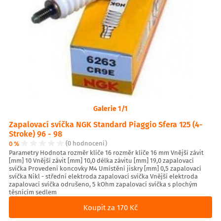
Galerie 1/1
Zapalovací svíčka NGK Standard Piaggio Sfera 125 (4-
Stroke) 96 - 98
0 %
(0 hodnocení)
Parametry Hodnota rozměr klíče 16 rozměr klíče 16 mm Vnější závit
[mm] 10 Vnější závit [mm] 10,0 délka závitu [mm] 19,0 zapalovací
svíčka Provedení koncovky M4 Umístění jiskry [mm] 0,5 zapalovací
svíčka Nikl - střední elektroda zapalovací svíčka Vnější elektroda
zapalovací svíčka odrušeno, 5 kOhm zapalovací svíčka s plochým
těsnícím sedlem
Koupit za 170 Kč