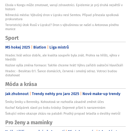
Ebola v Kongu může zmutovat, varují zdravotníci. Epidemie je prý druhá největší v
historii
Německá média: Výbušný dron v Lipsku nesl Semtex. Případ převzala spolková
prokuratura
Teroristický útok Rusů v Lipsku!? Dron s výbušninou se našel u Antonova plného
munice
Sport
MS hokej 2025
Biatlon
Liga mistrů
Hradec hrál velice dobře, ale kvalita soupeře byla znát. Prohra na hřišti, výhra v
hledišti
Kozlovi vyšla změna formace: Takhle chceme hrát! Výhru zařídili sváteční hlavičkáři
Hradec - Besiktas 0:1. Šance domácích, červená i smolný odraz. Votroci budou
dotahovat
Móda a krása
Jak zhubnout
Trendy nehty pro jaro 2025
Nové make-up trendy
Šmiky šmiky u Bereniky. Kohoutová se rozhodla zásadně změnit účes
Kuchař Kašpárek slavil po boku krásky: Dojemné přání k narozeninám
Šokující video ukazuje zkázu na palubě: Prudký propad letadla o desítky metrů!
Pro ženy a maminky