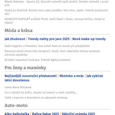
Mladá Boleslav - Sparta 2:0. Bezzubí Letenští opět ztratili. Domácí rozhodli v první
půli
Hyský po divočině: Remízu beru jako porážku. Kdo chce, najde i hodně pozitivních
věcí
NEAKCEPTOVATELNÝ průšvih Plzně, hořel Dweh i Doski, nesmysl Krčíka. Ustojí to
Hyský?
Móda a krása
Jak zhubnout
Trendy nehty pro jaro 2025
Nové make-up trendy
Další tragédie u Pohořelic: Dva mrtví! Auta se srazila při předjíždění
Navracel domů mrtvá těla Ukrajinců i Rusů: Smrt válečného hrdiny oznámila
zdrcená manželka
Brutální napadení Soukupa. Právník Agáty promluvil
Pro ženy a maminky
Nejčastější novoroční předsevzetí
Miminko a mráz
Jak vybírat
letní dovolenou
video Alena Mihulová
Co si zabalit do kufru, abyste na (nejen) u moře zazářily...
Salát s koprem a dresinkem ze zakysané smetany
Auto-moto
Alko-kalkulačka
Rallye Dakar 2025
Dálniční známka 2025