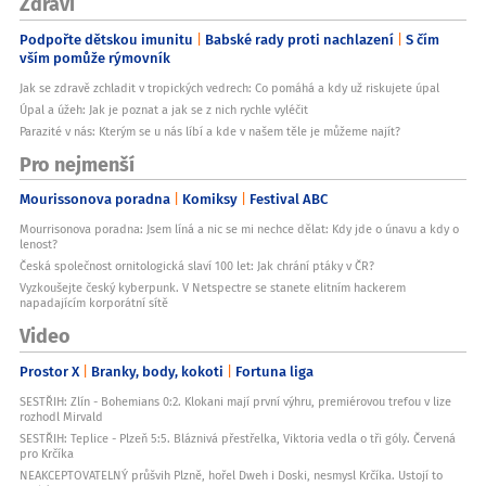
Zdraví
Podpořte dětskou imunitu
Babské rady proti nachlazení
S čím
vším pomůže rýmovník
Jak se zdravě zchladit v tropických vedrech: Co pomáhá a kdy už riskujete úpal
Úpal a úžeh: Jak je poznat a jak se z nich rychle vyléčit
Parazité v nás: Kterým se u nás líbí a kde v našem těle je můžeme najít?
Pro nejmenší
Mourissonova poradna
Komiksy
Festival ABC
Mourrisonova poradna: Jsem líná a nic se mi nechce dělat: Kdy jde o únavu a kdy o
lenost?
Česká společnost ornitologická slaví 100 let: Jak chrání ptáky v ČR?
Vyzkoušejte český kyberpunk. V Netspectre se stanete elitním hackerem
napadajícím korporátní sítě
Video
Prostor X
Branky, body, kokoti
Fortuna liga
SESTŘIH: Zlín - Bohemians 0:2. Klokani mají první výhru, premiérovou trefou v lize
rozhodl Mirvald
SESTŘIH: Teplice - Plzeň 5:5. Bláznivá přestřelka, Viktoria vedla o tři góly. Červená
pro Krčíka
NEAKCEPTOVATELNÝ průšvih Plzně, hořel Dweh i Doski, nesmysl Krčíka. Ustojí to