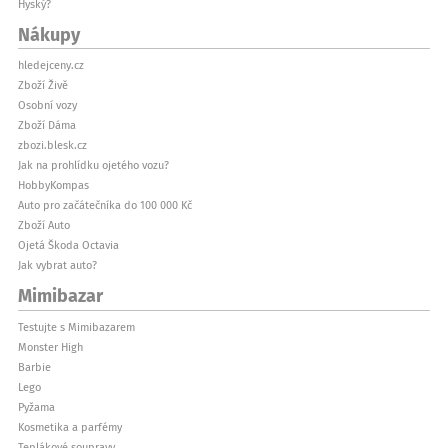
Hyský?
Nákupy
hledejceny.cz
Zboží Živě
Osobní vozy
Zboží Dáma
zbozi.blesk.cz
Jak na prohlídku ojetého vozu?
HobbyKompas
Auto pro začátečníka do 100 000 Kč
Zboží Auto
Ojetá Škoda Octavia
Jak vybrat auto?
Mimibazar
Testujte s Mimibazarem
Monster High
Barbie
Lego
Pyžama
Kosmetika a parfémy
Teplákové soupravy