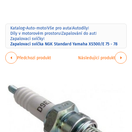
Katalog
Auto-moto
Vše pro auta
Autodíly
>
|
|
|
Díly v motorovém prostoru
Zapalování do aut
|
|
Zapalovací svíčky
|
Zapalovací svíčka NGK Standard Yamaha XS500/E 75 - 78
Předchozí produkt
Následující produkt