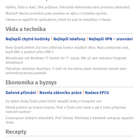
Výhřev, čidla a stačí, říká průzkum. Pokročilá elektronika není prioritou zákazníků
MotoGP: Martin proměnil pole position ve výhru v britském sprintu
Câmara se vyjádřil ke spekulacím, které ho pojí se sedačkou u Haasu
Věda a technika
Nejlepší chytré hodinky
Nejlepší telefony
Nejlepší VPN – srovnání
Bose QuietComfort 2nd Gen přebírají funkce dražších Ultra. Mají prostorový zvuk,
lepší ANC a poslech přes USB-C
Aktualizujte své Windows 11 Insider do 11. srpna. Pak už vám nebudou fungovat
aktualizace
Pokračuje záchrana Starshipu. V moři už dva týdny plave monstrum vysoké jako
sedmnáctipatrový panelák
Ekonomika a byznys
Daňové přiznání
Novela zákoníku práce
Nadace EPCG
Za státní dluhy Česko platí čtvrté nejvyšší úroky v Evropské unii
Děsivý pohled na českou krajinu. Proč v Česku mizí voda a jak k tomu přispívají
rodinné bazény?
Emancipace českých miliardářů. Proč Strnad, Křetínský a Komárek nakupují západní
ikony
Recepty