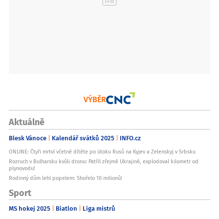
VÝBĚR
Aktuálně
Blesk Vánoce
Kalendář svátků 2025
INFO.cz
ONLINE: Čtyři mrtví včetně dítěte po útoku Rusů na Kyjev a Zelenskyj v Srbsku
Rozruch v Bulharsku kvůli dronu: Patřil zřejmě Ukrajině, explodoval kilometr od
plynovodu!
Rodinný dům lehl popelem: Shořelo 10 milionů!
Sport
MS hokej 2025
Biatlon
Liga mistrů