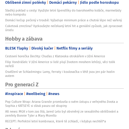
Oblíbené zimní polévky
Domácí pekárny
Jídlo podle horoskopu
Sladký poklad u cesty: Využijte letní špendlíky do tvarohového koláče, marmelády
nebo kompotu
Domácí kečup pečený v troubě: Vyžaduje minimum práce a chutná lépe než vařený
Cuketová zmrzlina? Vyzkoušejte nečekaný letní hit a geniální způsob, jak zpracovat
úrodu
Hobby a zábava
BLESK Tlapky
Divoký kačer
Netflix filmy a seriály
Cestovní horečka šlechty: Chuďas z Klatovska otrokářem v Jižní Americe
Filip Vondrášek: V Jižní Americe si lidé plují životem mnohem lehčeji, věci tolik
neřeší
Osvěžení ve Schladmingu: Lamy, ferraty i koulovačka v létě jsou jen pár hodin
autem
Pro generaci Z
#inspirace
#wellbeing
#news
Pop Culture Wrap: Ariana Grande promluvila o svém ústupu z veřejného života a
Sophia z KATSEYE si dává pauzu od skupiny
Alt news: MGK v tom zas lítá, Jared Leto byl obviněný ze sexuálního obtěžování a
zemřely Bonnie Tyler a Mary Morello
RECEPT: Perfektní letní kombinace, které tě zchladí, i kdybys nechtěl*a