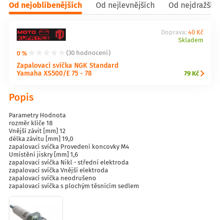
Od nejoblíbenějších
Od nejlevnějších
Od nejdražšíc
Doprava:
40 Kč
Skladem
0 %
(30 hodnocení)
Zapalovací svíčka NGK Standard
Yamaha XS500/E 75 - 78
79 Kč
Popis
Parametry Hodnota
rozměr klíče 18
Vnější závit [mm] 12
délka závitu [mm] 19,0
zapalovací svíčka Provedení koncovky M4
Umístění jiskry [mm] 1,6
zapalovací svíčka Nikl - střední elektroda
zapalovací svíčka Vnější elektroda
zapalovací svíčka neodrušeno
zapalovací svíčka s plochým těsnícím sedlem