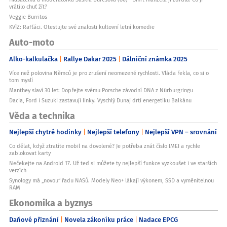
vrátilo chuť žít?
Veggie Burritos
KVÍZ: Rafťáci. Otestujte své znalosti kultovní letní komedie
Auto-moto
Alko-kalkulačka
Rallye Dakar 2025
Dálniční známka 2025
Více než polovina Němců je pro zrušení neomezené rychlosti. Vláda řekla, co si o
tom myslí
Manthey slaví 30 let: Dopřejte svému Porsche závodní DNA z Nürburgringu
Dacia, Ford i Suzuki zastavují linky. Vyschlý Dunaj drtí energetiku Balkánu
Věda a technika
Nejlepší chytré hodinky
Nejlepší telefony
Nejlepší VPN – srovnání
Co dělat, když ztratíte mobil na dovolené? Je potřeba znát číslo IMEI a rychle
zablokovat karty
Nečekejte na Android 17. Už teď si můžete ty nejlepší funkce vyzkoušet i ve starších
verzích
Synology má „novou“ řadu NASů. Modely Neo+ lákají výkonem, SSD a vyměnitelnou
RAM
Ekonomika a byznys
Daňové přiznání
Novela zákoníku práce
Nadace EPCG