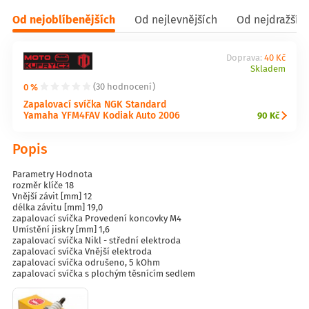
Od nejoblíbenějších
Od nejlevnějších
Od nejdražšíc
Doprava:
40 Kč
Skladem
0 %
(30 hodnocení)
Zapalovací svíčka NGK Standard
Yamaha YFM4FAV Kodiak Auto 2006
90 Kč
Popis
Parametry Hodnota
rozměr klíče 18
Vnější závit [mm] 12
délka závitu [mm] 19,0
zapalovací svíčka Provedení koncovky M4
Umístění jiskry [mm] 1,6
zapalovací svíčka Nikl - střední elektroda
zapalovací svíčka Vnější elektroda
zapalovací svíčka odrušeno, 5 kOhm
zapalovací svíčka s plochým těsnícím sedlem