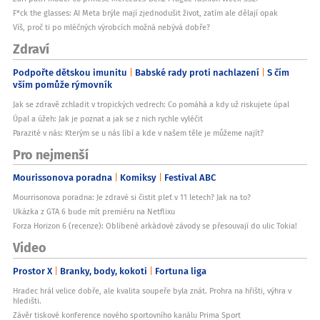
F*ck the glasses: AI Meta brýle mají zjednodušit život, zatím ale dělají opak
Víš, proč ti po mléčných výrobcích možná nebývá dobře?
Zdraví
Podpořte dětskou imunitu
Babské rady proti nachlazení
S čím
vším pomůže rýmovník
Jak se zdravě zchladit v tropických vedrech: Co pomáhá a kdy už riskujete úpal
Úpal a úžeh: Jak je poznat a jak se z nich rychle vyléčit
Parazité v nás: Kterým se u nás líbí a kde v našem těle je můžeme najít?
Pro nejmenší
Mourissonova poradna
Komiksy
Festival ABC
Mourrisonova poradna: Je zdravé si čistit pleť v 11 letech? Jak na to?
Ukázka z GTA 6 bude mít premiéru na Netflixu
Forza Horizon 6 (recenze): Oblíbené arkádové závody se přesouvají do ulic Tokia!
Video
Prostor X
Branky, body, kokoti
Fortuna liga
Hradec hrál velice dobře, ale kvalita soupeře byla znát. Prohra na hřišti, výhra v
hledišti.
Závěr tiskové konference nového sportovního kanálu Prima Sport