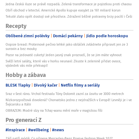
Jedna česká iluze se právě rozpadá. Zelená transformace je pojistkou proti chaosu
Obří obchod v letectví. Americké Apollo kupuje easyJet za 161 miliard korun
Tekuté zlato opět dostojí své přezdívce. Zdražení běžné potraviny brzy pocítí i Češi
Recepty
Oblíbené zimní polévky
Domácí pekárny
Jídlo podle horoskopu
Oopsie bread: Proteinové pečivo lehké jako obláček zvládnete připravit jen ze 3
surovin a bez mouky
Pozor na jedovaté cukety! Jeden jasný znak prozradí, že se jim máte vyhnout
Svěží letní saláty, které vás v horku neunaví: Zkuste k zelenině přidat ovoce,
výsledek vás mile překvapí!
Hobby a zábava
BLESK Tlapky
Divoký kačer
Netflix filmy a seriály
Sraz v šest ráno. Vrchol festivalu Tóny Dolomit zazní za úsvitu ve 3000 metrech
Nízkorozpočtová dovolená? Chorvatsko jedno z nejdražších v Evropě! Levněji je i ve
Švýcarsku a Itálii
OBRAZEM: Modré slzy na Tchaj-wanu mění moře v magickou říši
Pro generaci Z
#inspirace
#wellbeing
#news
Září patří módě: Co přinese Mercedes-Benz Prague Fashion Week SS27