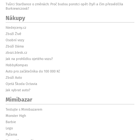
Tvůrci StarDance o změnách: Proč budou porotci opět čtyři a čím přesvědčila
Burkiewiczová?
Nákupy
hledejceny.cz
Zboží Živě
Osobní vozy
Zboží Dáma
zbozi.blesk.cz
Jak na prohlídku ojetého vozu?
HobbyKompas
Auto pro začátečníka do 100 000 Kč
Zboží Auto
Ojetá Škoda Octavia
Jak vybrat auto?
Mimibazar
Testujte s Mimibazarem
Monster High
Barbie
Lego
Pyžama