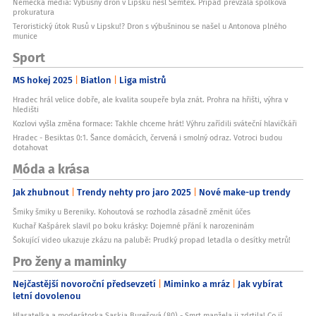
Německá média: Výbušný dron v Lipsku nesl Semtex. Případ převzala spolková
prokuratura
Teroristický útok Rusů v Lipsku!? Dron s výbušninou se našel u Antonova plného
munice
Sport
MS hokej 2025
Biatlon
Liga mistrů
Hradec hrál velice dobře, ale kvalita soupeře byla znát. Prohra na hřišti, výhra v
hledišti
Kozlovi vyšla změna formace: Takhle chceme hrát! Výhru zařídili sváteční hlavičkáři
Hradec - Besiktas 0:1. Šance domácích, červená i smolný odraz. Votroci budou
dotahovat
Móda a krása
Jak zhubnout
Trendy nehty pro jaro 2025
Nové make-up trendy
Šmiky šmiky u Bereniky. Kohoutová se rozhodla zásadně změnit účes
Kuchař Kašpárek slavil po boku krásky: Dojemné přání k narozeninám
Šokující video ukazuje zkázu na palubě: Prudký propad letadla o desítky metrů!
Pro ženy a maminky
Nejčastější novoroční předsevzetí
Miminko a mráz
Jak vybírat
letní dovolenou
Hlasatelka a moderátorka Saskia Burešová (80) - Smrt manžela ji zdrtila! Co jí