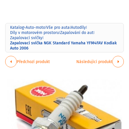
Katalog
Auto-moto
Vše pro auta
Autodíly
>
|
|
|
Díly v motorovém prostoru
Zapalování do aut
|
|
Zapalovací svíčky
|
Zapalovací svíčka NGK Standard Yamaha YFM4FAV Kodiak
Auto 2006
Předchozí produkt
Následující produkt