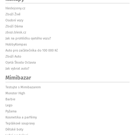
hledejceny.cz
Zboží Živě
Osobní vozy
Zboží Dáma
zbozi.blesk.cz
Jak na prohlídku ojetého vozu?
HobbyKompas
Auto pro začátečníka do 100 000 Kč
Zboží Auto
Ojetá Škoda Octavia
Jak vybrat auto?
Mimibazar
Testujte s Mimibazarem
Monster High
Barbie
Lego
Pyžama
Kosmetika a parfémy
Teplákové soupravy
Dětské boty