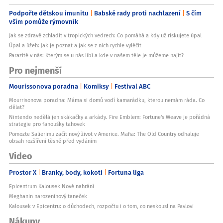
Podpořte dětskou imunitu
Babské rady proti nachlazení
S čím
vším pomůže rýmovník
Jak se zdravě zchladit v tropických vedrech: Co pomáhá a kdy už riskujete úpal
Úpal a úžeh: Jak je poznat a jak se z nich rychle vyléčit
Parazité v nás: Kterým se u nás líbí a kde v našem těle je můžeme najít?
Pro nejmenší
Mourissonova poradna
Komiksy
Festival ABC
Mourrisonova poradna: Máma si domů vodí kamarádku, kterou nemám ráda. Co
dělat?
Nintendo nedělá jen skákačky a arkády. Fire Emblem: Fortune's Weave je pořádná
strategie pro fanoušky tahovek
Pomozte Salierimu začít nový život v Americe. Mafia: The Old Country odhaluje
obsah rozšíření těsně před vydáním
Video
Prostor X
Branky, body, kokoti
Fortuna liga
Epicentrum Kalousek Nové nahrání
Meghanin narozeninový taneček
Kalousek v Epicentru: o důchodech, rozpočtu i o tom, co neskousl na Pavlovi
Nákupy