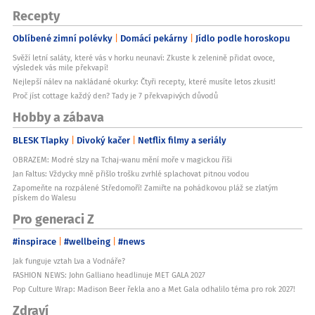
Recepty
Oblíbené zimní polévky
Domácí pekárny
Jídlo podle horoskopu
Svěží letní saláty, které vás v horku neunaví: Zkuste k zelenině přidat ovoce,
výsledek vás mile překvapí!
Nejlepší nálev na nakládané okurky: Čtyři recepty, které musíte letos zkusit!
Proč jíst cottage každý den? Tady je 7 překvapivých důvodů
Hobby a zábava
BLESK Tlapky
Divoký kačer
Netflix filmy a seriály
OBRAZEM: Modré slzy na Tchaj-wanu mění moře v magickou říši
Jan Faltus: Vždycky mně přišlo trošku zvrhlé splachovat pitnou vodou
Zapomeňte na rozpálené Středomoří! Zamiřte na pohádkovou pláž se zlatým
pískem do Walesu
Pro generaci Z
#inspirace
#wellbeing
#news
Jak funguje vztah Lva a Vodnáře?
FASHION NEWS: John Galliano headlinuje MET GALA 2027
Pop Culture Wrap: Madison Beer řekla ano a Met Gala odhalilo téma pro rok 2027!
Zdraví