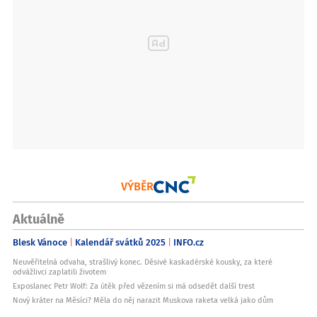
VÝBĚR
Aktuálně
Blesk Vánoce
Kalendář svátků 2025
INFO.cz
Neuvěřitelná odvaha, strašlivý konec. Děsivé kaskadérské kousky, za které
odvážlivci zaplatili životem
Exposlanec Petr Wolf: Za útěk před vězením si má odsedět další trest
Nový kráter na Měsíci? Měla do něj narazit Muskova raketa velká jako dům