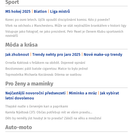
Sport
MS hokej 2025
Biatlon
Liga mistrů
Konec po osmi letech. Ujčík opouští disciplinární komisi. Kdo ji povede?
Vítek na odchodu z Manchesteru. Může se stát nejdražším brankářem v historii ligy
Vstupuje jako fotograf, ne jako prezident. Petr Pavel je členem Klubu sportovních
novinářů
Móda a krása
Jak zhubnout
Trendy nehty pro jaro 2025
Nové make-up trendy
Ornella Koktová s fešákem na obědě. Dojemné vyznání
Bezdomovec pálil batole cigaretou: Matce to bylo jedno!
Topmodelka Michaela Kociánová: Dilema se svatbou
Pro ženy a maminky
Nejčastější novoroční předsevzetí
Miminko a mráz
Jak vybírat
letní dovolenou
Thajské nudle s červeným kari a paprikami
Kamila Nývltová (37): Občas potřebuji mít ve všem pravdu...
Děti by neměly jíst houby! Je to pravda? Záleží na věku a množství
Auto-moto