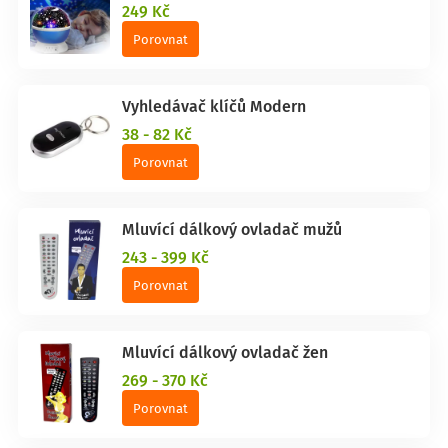
249 Kč
Porovnat
Vyhledávač klíčů Modern
38 - 82 Kč
Porovnat
Mluvící dálkový ovladač mužů
243 - 399 Kč
Porovnat
Mluvící dálkový ovladač žen
269 - 370 Kč
Porovnat