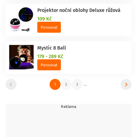
Projektor noční oblohy Deluxe růžová
109 Kč
Porovnat
Mystic 8 Ball
179 - 289 Kč
Porovnat
1
2
3
...