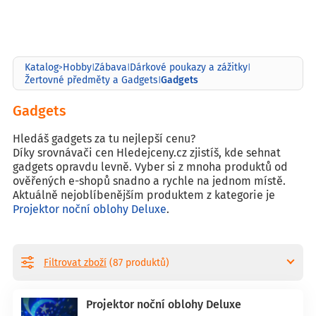
Katalog
Hobby
Zábava
Dárkové poukazy a zážitky
>
|
|
|
Gadgets
Žertovné předměty a Gadgets
|
Gadgets
Hledáš gadgets za tu nejlepší cenu?
Díky srovnávači cen Hledejceny.cz zjistíš, kde sehnat
gadgets opravdu levně. Vyber si z mnoha produktů od
ověřených e-shopů snadno a rychle na jednom místě.
Aktuálně nejoblíbenějším produktem z kategorie je
Projektor noční oblohy Deluxe
.
Filtrovat zboží
(87 produktů)
Projektor noční oblohy Deluxe