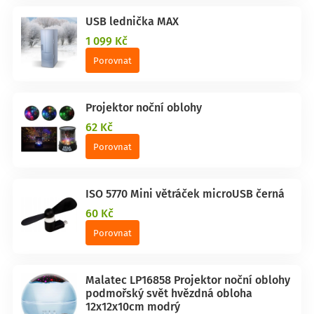
USB lednička MAX
1 099 Kč
Porovnat
Projektor noční oblohy
62 Kč
Porovnat
ISO 5770 Mini větráček microUSB černá
60 Kč
Porovnat
Malatec LP16858 Projektor noční oblohy
podmořský svět hvězdná obloha
12x12x10cm modrý