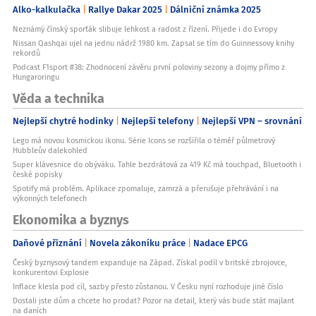
Alko-kalkulačka
Rallye Dakar 2025
Dálniční známka 2025
Neznámý čínský sporťák slibuje lehkost a radost z řízení. Přijede i do Evropy
Nissan Qashqai ujel na jednu nádrž 1980 km. Zapsal se tím do Guinnessovy knihy
rekordů
Podcast F1sport #38: Zhodnocení závěru první poloviny sezony a dojmy přímo z
Hungaroringu
Věda a technika
Nejlepší chytré hodinky
Nejlepší telefony
Nejlepší VPN – srovnání
Lego má novou kosmickou ikonu. Série Icons se rozšířila o téměř půlmetrový
Hubbleův dalekohled
Super klávesnice do obýváku. Tahle bezdrátová za 419 Kč má touchpad, Bluetooth i
české popisky
Spotify má problém. Aplikace zpomaluje, zamrzá a přerušuje přehrávání i na
výkonných telefonech
Ekonomika a byznys
Daňové přiznání
Novela zákoníku práce
Nadace EPCG
Český byznysový tandem expanduje na Západ. Získal podíl v britské zbrojovce,
konkurentovi Explosie
Inflace klesla pod cíl, sazby přesto zůstanou. V Česku nyní rozhoduje jiné číslo
Dostali jste dům a chcete ho prodat? Pozor na detail, který vás bude stát majlant
na daních