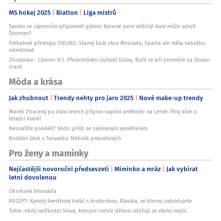
MS hokej 2025
Biatlon
Liga mistrů
Samko se zájemcům připomněl gólem: Karviné jsem vděčný! Kam může odejít
Štorman?
Fotbalové přestupy ONLINE: Slavný klub chce Mercada, Sparta ale měla nabídku
odmítnout
Zbrojovka - Liberec 0:1. Předehrávku rozhodl Dulay, Bořil se při premiéře za Slovan
zranil
Móda a krása
Jak zhubnout
Trendy nehty pro jaro 2025
Nové make-up trendy
Marek Ztracený po dvou letech příprav naplnil amfiteátr na Letné: Plný dům a
létající klavír!
Nesnášíte pondělí? Vědci přišli se zajímavým vysvětlením
Brutální útok v Tanvaldu: Několik pobodaných
Pro ženy a maminky
Nejčastější novoroční předsevzetí
Miminko a mráz
Jak vybírat
letní dovolenou
Okurková limonáda
RECEPT: Kynutý švestkový koláč s drobenkou. Klasika, se kterou zabodujete
Tohle nikdy neříkejte! Slova, kterými rodiče dětem ubližují ze všeho nejvíc