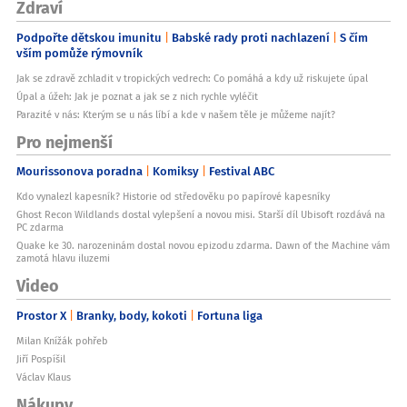
Zdraví
Podpořte dětskou imunitu
Babské rady proti nachlazení
S čím
vším pomůže rýmovník
Jak se zdravě zchladit v tropických vedrech: Co pomáhá a kdy už riskujete úpal
Úpal a úžeh: Jak je poznat a jak se z nich rychle vyléčit
Parazité v nás: Kterým se u nás líbí a kde v našem těle je můžeme najít?
Pro nejmenší
Mourissonova poradna
Komiksy
Festival ABC
Kdo vynalezl kapesník? Historie od středověku po papírové kapesníky
Ghost Recon Wildlands dostal vylepšení a novou misi. Starší díl Ubisoft rozdává na
PC zdarma
Quake ke 30. narozeninám dostal novou epizodu zdarma. Dawn of the Machine vám
zamotá hlavu iluzemi
Video
Prostor X
Branky, body, kokoti
Fortuna liga
Milan Knížák pohřeb
Jiří Pospíšil
Václav Klaus
Nákupy