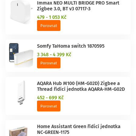
Immax NEO MULTI BRIDGE PRO Smart
Zigbee 3.0, BT v3 07117-3
479 - 1 053 Kč
Porovnat
Somfy TaHoma switch 1870595
3 348 - 4 399 Kč
Porovnat
AQARA Hub M100 (HM-G02D) Zigbee a
Thread řídící jednotka AQARA-HM-G02D
452 - 699 Kč
Porovnat
Home Assistant Green řídicí jednotka
NC-GREEN-1175