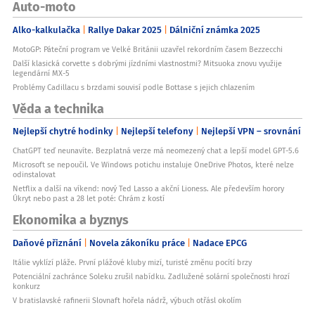
Auto-moto
Alko-kalkulačka
Rallye Dakar 2025
Dálniční známka 2025
MotoGP: Páteční program ve Velké Británii uzavřel rekordním časem Bezzecchi
Další klasická corvette s dobrými jízdními vlastnostmi? Mitsuoka znovu využije
legendární MX-5
Problémy Cadillacu s brzdami souvisí podle Bottase s jejich chlazením
Věda a technika
Nejlepší chytré hodinky
Nejlepší telefony
Nejlepší VPN – srovnání
ChatGPT teď neunavíte. Bezplatná verze má neomezený chat a lepší model GPT-5.6
Microsoft se nepoučil. Ve Windows potichu instaluje OneDrive Photos, které nelze
odinstalovat
Netflix a další na víkend: nový Ted Lasso a akční Lioness. Ale především horory
Úkryt nebo past a 28 let poté: Chrám z kostí
Ekonomika a byznys
Daňové přiznání
Novela zákoníku práce
Nadace EPCG
Itálie vyklízí pláže. První plážové kluby mizí, turisté změnu pocítí brzy
Potenciální zachránce Soleku zrušil nabídku. Zadlužené solární společnosti hrozí
konkurz
V bratislavské rafinerii Slovnaft hořela nádrž, výbuch otřásl okolím