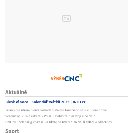
VÝBĚR
Aktuálně
Blesk Vánoce
Kalendář svátků 2025
INFO.cz
Trump má utrum: Soud rozhodl o stavbě tanečního sálu v Bílém domě
Sezemský: Ruská raketa v Polsku. Babiš za ním stojí a co dál?
ONLINE: Zelenskyj v Srbsku a Ukrajina udeřila na další sklad Wildberries
Sport