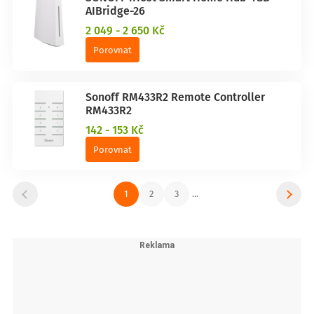
AIBridge-26
2 049 - 2 650 Kč
Porovnat
Sonoff RM433R2 Remote Controller
RM433R2
142 - 153 Kč
Porovnat
1
2
3
...