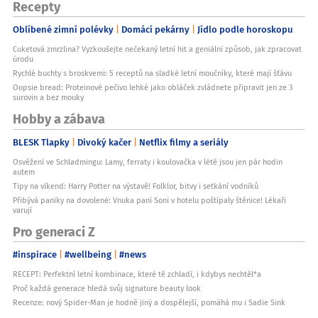
Recepty
Oblíbené zimní polévky
Domácí pekárny
Jídlo podle horoskopu
Cuketová zmrzlina? Vyzkoušejte nečekaný letní hit a geniální způsob, jak zpracovat
úrodu
Rychlé buchty s broskvemi: 5 receptů na sladké letní moučníky, které mají šťávu
Oopsie bread: Proteinové pečivo lehké jako obláček zvládnete připravit jen ze 3
surovin a bez mouky
Hobby a zábava
BLESK Tlapky
Divoký kačer
Netflix filmy a seriály
Osvěžení ve Schladmingu: Lamy, ferraty i koulovačka v létě jsou jen pár hodin
autem
Tipy na víkend: Harry Potter na výstavě! Folklor, bitvy i setkání vodníků
Přibývá paniky na dovolené: Vnuka paní Soni v hotelu poštípaly štěnice! Lékaři
varují
Pro generaci Z
#inspirace
#wellbeing
#news
RECEPT: Perfektní letní kombinace, které tě zchladí, i kdybys nechtěl*a
Proč každá generace hledá svůj signature beauty look
Recenze: nový Spider-Man je hodně jiný a dospělejší, pomáhá mu i Sadie Sink