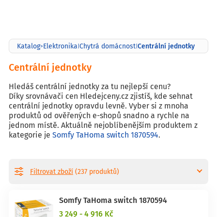
Centrální jednotky
Katalog
Elektronika
Chytrá domácnost
>
|
|
Centrální jednotky
Hledáš centrální jednotky za tu nejlepší cenu?
Díky srovnávači cen Hledejceny.cz zjistíš, kde sehnat
centrální jednotky opravdu levně. Vyber si z mnoha
produktů od ověřených e-shopů snadno a rychle na
jednom místě. Aktuálně nejoblíbenějším produktem z
kategorie je
Somfy TaHoma switch 1870594
.
Filtrovat zboží
(237 produktů)
Somfy TaHoma switch 1870594
3 249 - 4 916 Kč