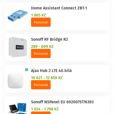
Home Assistant Connect ZBT-1
1 065 Kč
Porovnat
Sonoff RF Bridge R2
289 - 699 Kč
Porovnat
Ajax Hub 2 LTE 4G bílá
10 621 - 12 659 Kč
Porovnat
Sonoff NSPanel EU 6920075776393
1 024 - 1 798 Kč