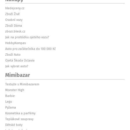
hledejceny.cz
Zboží Živě
Osobní vozy
Zboží Dáma
zbozi.blesk.cz
Jak na prohlídku ojetého vozu?
HobbyKompas
Auto pro začátečníka do 100 000 Kč
Zboží Auto
Ojetá Škoda Octavia
Jak vybrat auto?
Mimibazar
Testujte s Mimibazarem
Monster High
Barbie
Lego
Pyžama
Kosmetika a parfémy
Teplákové soupravy
Dětské boty